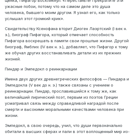
щенка, Пифагор воскликнул: «Перестаньте! Прекратите эти
ужасные побои, потому что на самом деле это душа
человека, бывшего моим другом. Я узнал его, как только
услышал этот громкий крик».
Свидетельству Ксенофана вторит Диоген Лаэртский (I век н.
э.), биограф Пифагора, который отмечает способность
Пифагора воскрешать в памяти свои прошлые жизни. Другой
биограф, Ямблих (IV век н. э.), добавляет, что Пифагор к тому
же обучал других восстанавливать детали из их прежних
жизней.
Пиндар и Эмпедокл о реинкарнации
Имена двух других древнегреческих философов — Пиндара и
Эмпедокла (V век до н. э.) также связаны с учением о
реинкарнации. Пиндар, прославившийся к тому же, как
величайший лирический поэт, первым из поэтов Греции
усматривал связь между справедливой наградой после
смерти и высокими моральными качествами человека при
жизни.
Эмпедокл, в свою очередь, учил, что души первоначально
обитали в высших сферах и пали в этот воплощенный мир из-