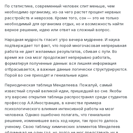
По статистике, современный человек спит меньше, чем
необходимо организму, из-за чего растет процент нервных
расстройств и неврозов. Кроме того, сон — это не только
необходимый для организма отдых, но и возможность найти
верное решение, идею или ответ на сложный вопрос.
Народная мудрость гласит: утро вечера мудренее. И наука
подтверждает тот факт, что порой многочасовая непрерывная
работа не дает желаемых результатов, сбивая с пути. Во
время же сна мозг продолжает непрерывно работать,
форматируя полученные данные: вся лишняя информация
отбрасывается, а важные данные логически структурируются.
Порой во сне приходят и гениальные идеи.
Периодическая таблица Менделеева. Пожалуй, самый
известный случай великой идеи, пришедшей во сне. Якобы
эту версию открытия таблицы распространял среди студентов
профессор А.А.Иностранцев, в качестве примера
психологического влияния интенсивной работы на мозг
человека. Однако ошибочно полагать, что гениальное
решение, изменившее весь ход науки, так просто далось
ученому. Свою таблицу химических элементов Менделеев
обдумывал не один год, но долго не мог представить их в