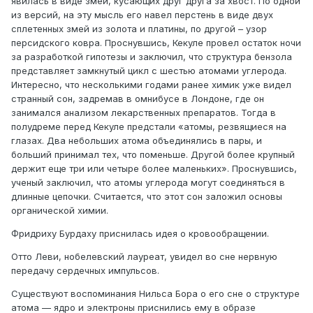
явилась в виде змей, кусающих друг друга за хвост. По одной
из версий, на эту мысль его навел перстень в виде двух
сплетенных змей из золота и платины, по другой – узор
персидского ковра. Проснувшись, Кекуле провел остаток ночи
за разработкой гипотезы и заключил, что структура бензола
представляет замкнутый цикл с шестью атомами углерода.
Интересно, что несколькими годами ранее химик уже видел
странный сон, задремав в омнибусе в Лондоне, где он
занимался анализом лекарственных препаратов. Тогда в
полудреме перед Кекуле предстали «атомы, резвящиеся на
глазах. Два небольших атома объединялись в пары, и
больший принимал тех, что поменьше. Другой более крупный
держит еще три или четыре более маленьких». Проснувшись,
ученый заключил, что атомы углерода могут соединяться в
длинные цепочки. Считается, что этот сон заложил основы
органической химии.
Фридриху Бурдаху приснилась идея о кровообращении.
Отто Леви, нобелевский лауреат, увидел во сне нервную
передачу сердечных импульсов.
Существуют воспоминания Нильса Бора о его сне о структуре
атома — ядро и электроны приснились ему в образе