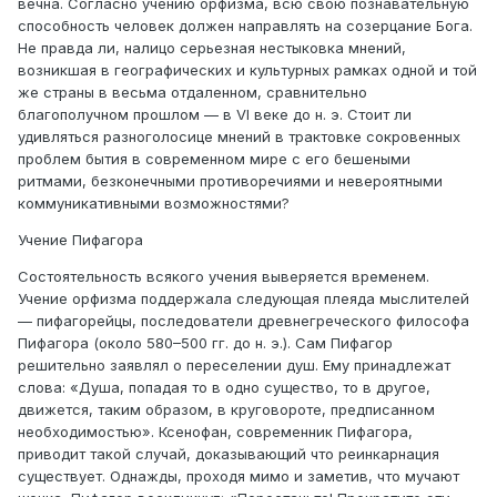
вечна. Согласно учению орфизма, всю свою познавательную
способность человек должен направлять на созерцание Бога.
Не правда ли, налицо серьезная нестыковка мнений,
возникшая в географических и культурных рамках одной и той
же страны в весьма отдаленном, сравнительно
благополучном прошлом — в VI веке до н. э. Стоит ли
удивляться разноголосице мнений в трактовке сокровенных
проблем бытия в современном мире с его бешеными
ритмами, безконечными противоречиями и невероятными
коммуникативными возможностями?
Учение Пифагора
Состоятельность всякого учения выверяется временем.
Учение орфизма поддержала следующая плеяда мыслителей
— пифагорейцы, последователи древнегреческого философа
Пифагора (около 580–500 гг. до н. э.). Сам Пифагор
решительно заявлял о переселении душ. Ему принадлежат
слова: «Душа, попадая то в одно существо, то в другое,
движется, таким образом, в круговороте, предписанном
необходимостью». Ксенофан, современник Пифагора,
приводит такой случай, доказывающий что реинкарнация
существует. Однажды, проходя мимо и заметив, что мучают