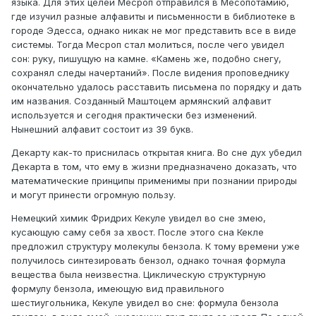
языка. Для этих целей Месроп отправился в Месопотамию,
где изучил разные алфавиты и письменности в библиотеке в
городе Эдесса, однако никак не мог представить все в виде
системы. Тогда Месроп стал молиться, после чего увидел
сон: руку, пишущую на камне. «Камень же, подобно снегу,
сохранял следы начертаний». После видения проповеднику
окончательно удалось расставить письмена по порядку и дать
им названия. Созданный Маштоцем армянский алфавит
используется и сегодня практически без изменений.
Нынешний алфавит состоит из 39 букв.
Декарту как-то приснилась открытая книга. Во сне дух убедил
Декарта в том, что ему в жизни предназначено доказать, что
математические принципы применимы при познании природы
и могут принести огромную пользу.
Немецкий химик Фридрих Кекуле увидел во сне змею,
кусающую саму себя за хвост. После этого сна Кекле
предложил структуру молекулы бензола. К тому времени уже
получилось синтезировать бензол, однако точная формула
вещества была неизвестна. Циклическую структурную
формулу бензола, имеющую вид правильного
шестиугольника, Кекуле увидел во сне: формула бензола