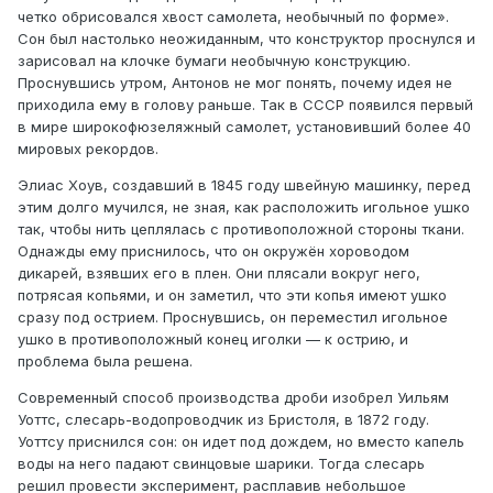
четко обрисовался хвост самолета, необычный по форме».
Сон был настолько неожиданным, что конструктор проснулся и
зарисовал на клочке бумаги необычную конструкцию.
Проснувшись утром, Антонов не мог понять, почему идея не
приходила ему в голову раньше. Так в СССР появился первый
в мире широкофюзеляжный самолет, установивший более 40
мировых рекордов.
Элиас Хоув, создавший в 1845 году швейную машинку, перед
этим долго мучился, не зная, как расположить игольное ушко
так, чтобы нить цеплялась с противоположной стороны ткани.
Однажды ему приснилось, что он окружён хороводом
дикарей, взявших его в плен. Они плясали вокруг него,
потрясая копьями, и он заметил, что эти копья имеют ушко
сразу под острием. Проснувшись, он переместил игольное
ушко в противоположный конец иголки — к острию, и
проблема была решена.
Современный способ производства дроби изобрел Уильям
Уоттс, слесарь-водопроводчик из Бристоля, в 1872 году.
Уоттсу приснился сон: он идет под дождем, но вместо капель
воды на него падают свинцовые шарики. Тогда слесарь
решил провести эксперимент, расплавив небольшое