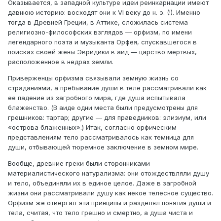
Оказывается, в западной культуре идеи реинкарнации имеют
давнюю историю: восходят они к VI веку до н. э. (!). Именно
тогда в Древней Греции, в Аттике, сложилась система
религиозно-философских взглядов — орфизм, по имени
легендарного поэта и музыканта Орфея, спускавшегося в
поисках своей жены Эвридики в аид — царство мертвых,
расположенное в недрах земли.
Приверженцы орфизма связывали земную жизнь со
страданиями, а пребывание души в теле рассматривали как
ее падение из загробного мира, где душа испытывала
блаженство. (В аиде одни места были предусмотрены для
грешников: тартар; другие — для праведников: элизиум, или
«острова блаженных».) Итак, согласно орфическим
представлениям тело рассматривалось как темница для
души, отбывающей тюремное заключение в земном мире.
Вообще, древние греки были сторонниками
материалистического натурализма: они отождествляли душу
и тело, объединяли их в единое целое. Даже в загробной
жизни они рассматривали душу как некое телесное существо.
Орфизм же отвергал эти принципы и разделял понятия души и
тела, считая, что тело грешно и смертно, а душа чиста и