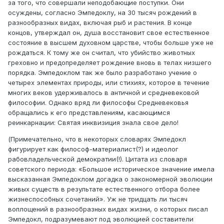
за того, что совершали неподобающие поступки. Они
осуждены, согласно Эмпедоклу, на 30 тысяч рождений в
разнообразных видах, включая рыб и растения. В конце
концов, утверждал он, душа восстановит свое естественное
состояние в высшем духовном царстве, чтобы больше уже не
рождаться. К тому же он считал, что убийство животных
греховно и предопределяет рождение вновь в телах низшего
порядка. Эмпедоклом так же было разработано учение о
четырех элементах природы, или стихиях, которое в течение
многих веков удерживалось в античной и средневековой
философии. Однако вряд ли философы Средневековья
обращались к его представлениям, касающимся
реинкарнации: Святая инквизиция знала свое дело!
(Примечательно, что в некоторых словарях Эмпедокл
фигурирует как философ-материалист(?) и идеолог
рабовладельческой демократии(!). Цитата из словаря
советского периода: «Большое историческое значение имела
высказанная Эмпедоклом догадка о закономерной эволюции
живых существ в результате естественного отбора более
жизнеспособных сочетаний». Уж не тридцать ли тысяч
воплощений в разнообразных видах жизни, о которых писал
Эмпедокл, подразумевают под эволюцией составители