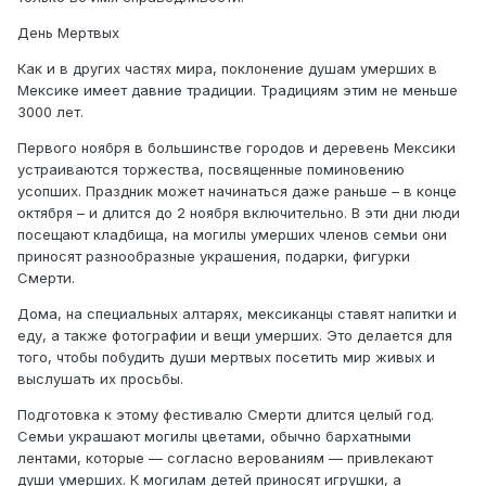
День Мертвых
Как и в других частях мира, поклонение душам умерших в
Мексике имеет давние традиции. Традициям этим не меньше
3000 лет.
Первого ноября в большинстве городов и деревень Мексики
устраиваются торжества, посвященные поминовению
усопших. Праздник может начинаться даже раньше – в конце
октября – и длится до 2 ноября включительно. В эти дни люди
посещают кладбища, на могилы умерших членов семьи они
приносят разнообразные украшения, подарки, фигурки
Смерти.
Дома, на специальных алтарях, мексиканцы ставят напитки и
еду, а также фотографии и вещи умерших. Это делается для
того, чтобы побудить души мертвых посетить мир живых и
выслушать их просьбы.
Подготовка к этому фестивалю Смерти длится целый год.
Семьи украшают могилы цветами, обычно бархатными
лентами, которые — согласно верованиям — привлекают
души умерших. К могилам детей приносят игрушки, а