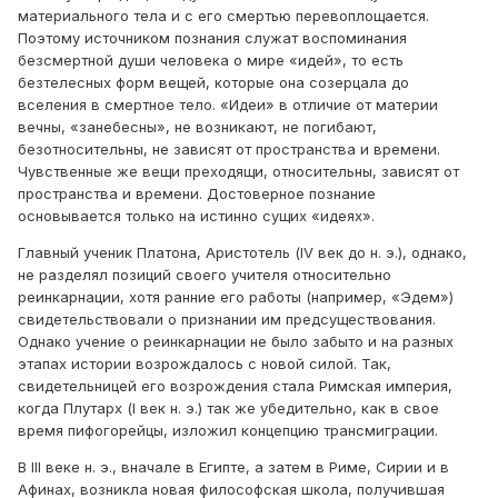
материального тела и с его смертью перевоплощается.
Поэтому источником познания служат воспоминания
безсмертной души человека о мире «идей», то есть
безтелесных форм вещей, которые она созерцала до
вселения в смертное тело. «Идеи» в отличие от материи
вечны, «занебесны», не возникают, не погибают,
безотносительны, не зависят от пространства и времени.
Чувственные же вещи преходящи, относительны, зависят от
пространства и времени. Достоверное познание
основывается только на истинно сущих «идеях».
Главный ученик Платона, Аристотель (IV век до н. э.), однако,
не разделял позиций своего учителя относительно
реинкарнации, хотя ранние его работы (например, «Эдем»)
свидетельствовали о признании им предсуществования.
Однако учение о реинкарнации не было забыто и на разных
этапах истории возрождалось с новой силой. Так,
свидетельницей его возрождения стала Римская империя,
когда Плутарх (I век н. э.) так же убедительно, как в свое
время пифогорейцы, изложил концепцию трансмиграции.
В III веке н. э., вначале в Египте, а затем в Риме, Сирии и в
Афинах, возникла новая философская школа, получившая