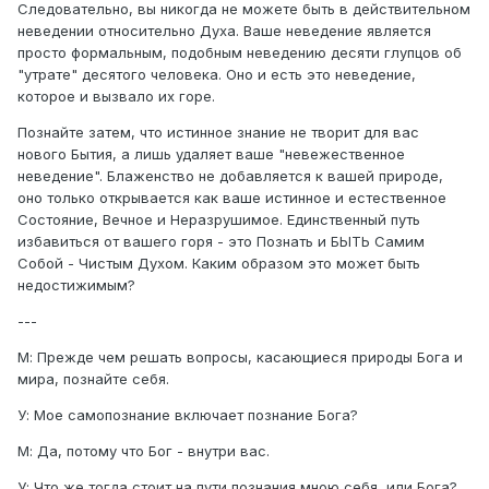
Следовательно, вы никогда не можете быть в действительном
неведении относительно Духа. Ваше неведение является
просто формальным, подобным неведению десяти глупцов об
"утрате" десятого человека. Оно и есть это неведение,
которое и вызвало их горе.
Познайте затем, что истинное знание не творит для вас
нового Бытия, а лишь удаляет ваше "невежественное
неведение". Блаженство не добавляется к вашей природе,
оно только открывается как ваше истинное и естественное
Состояние, Вечное и Неразрушимое. Единственный путь
избавиться от вашего горя - это Познать и БЫТЬ Самим
Собой - Чистым Духом. Каким образом это может быть
недостижимым?
---
М: Прежде чем решать вопросы, касающиеся природы Бога и
мира, познайте себя.
У: Мое самопознание включает познание Бога?
М: Да, потому что Бог - внутри вас.
У: Что же тогда стоит на пути познания мною себя, или Бога?