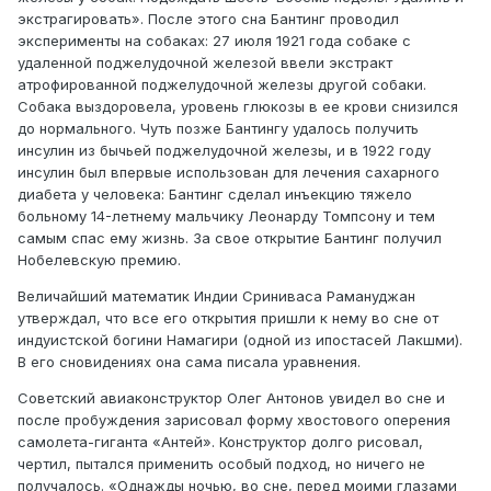
экстрагировать». После этого сна Бантинг проводил
эксперименты на собаках: 27 июля 1921 года собаке с
удаленной поджелудочной железой ввели экстракт
атрофированной поджелудочной железы другой собаки.
Собака выздоровела, уровень глюкозы в ее крови снизился
до нормального. Чуть позже Бантингу удалось получить
инсулин из бычьей поджелудочной железы, и в 1922 году
инсулин был впервые использован для лечения сахарного
диабета у человека: Бантинг сделал инъекцию тяжело
больному 14-летнему мальчику Леонарду Томпсону и тем
самым спас ему жизнь. За свое открытие Бантинг получил
Нобелевскую премию.
Величайший математик Индии Сриниваса Рамануджан
утверждал, что все его открытия пришли к нему во сне от
индуистской богини Намагири (одной из ипостасей Лакшми).
В его сновидениях она сама писала уравнения.
Советский авиаконструктор Олег Антонов увидел во сне и
после пробуждения зарисовал форму хвостового оперения
самолета-гиганта «Антей». Конструктор долго рисовал,
чертил, пытался применить особый подход, но ничего не
получалось. «Однажды ночью, во сне, перед моими глазами