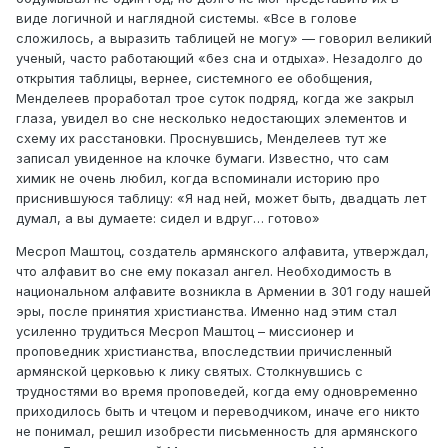
виде логичной и наглядной системы. «Все в голове
сложилось, а выразить таблицей не могу» — говорил великий
ученый, часто работающий «без сна и отдыха». Незадолго до
открытия таблицы, вернее, системного ее обобщения,
Менделеев проработал трое суток подряд, когда же закрыл
глаза, увидел во сне несколько недостающих элементов и
схему их расстановки. Проснувшись, Менделеев тут же
записал увиденное на клочке бумаги. Известно, что сам
химик не очень любил, когда вспоминали историю про
приснившуюся таблицу: «Я над ней, может быть, двадцать лет
думал, а вы думаете: сидел и вдруг… готово»
Месроп Маштоц, создатель армянского алфавита, утверждал,
что алфавит во сне ему показал ангел. Необходимость в
национальном алфавите возникла в Армении в 301 году нашей
эры, после принятия христианства. Именно над этим стал
усиленно трудиться Месроп Маштоц – миссионер и
проповедник христианства, впоследствии причисленный
армянской церковью к лику святых. Столкнувшись с
трудностями во время проповедей, когда ему одновременно
приходилось быть и чтецом и переводчиком, иначе его никто
не понимал, решил изобрести письменность для армянского