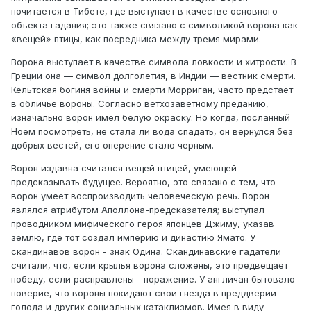
почитается в Тибете, где выступает в качестве основного
объекта гадания; это также связано с символикой ворона как
«вещей» птицы, как посредника между тремя мирами.
Ворона выступает в качестве символа ловкости и хитрости. В
Греции она — символ долголетия, в Индии — вестник смерти.
Кельтская богиня войны и смерти Морриган, часто предстает
в обличье вороны. Согласно ветхозаветному преданию,
изначально ворон имел белую окраску. Но когда, посланный
Ноем посмотреть, не стала ли вода спадать, он вернулся без
добрых вестей, его оперение стало черным.
Ворон издавна считался вещей птицей, умеющей
предсказывать будущее. Вероятно, это связано с тем, что
ворон умеет воспроизводить человеческую речь. Ворон
являлся атрибутом Аполлона-предсказателя; выступал
проводником мифического героя японцев Джиму, указав
землю, где тот создал империю и династию Ямато. У
скандинавов ворон - знак Одина. Скандинавские гадатели
считали, что, если крылья ворона сложены, это предвещает
победу, если расправлены - поражение. У англичан бытовало
поверие, что вороны покидают свои гнезда в преддверии
голода и других социальных катаклизмов. Имея в виду