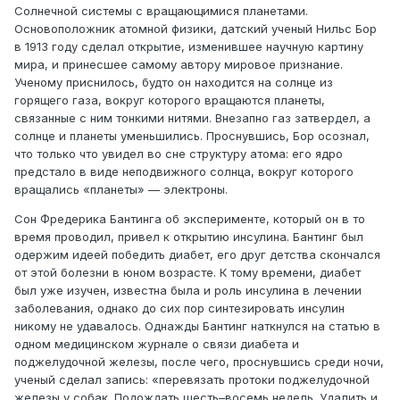
Солнечной системы с вращающимися планетами.
Основоположник атомной физики, датский ученый Нильс Бор
в 1913 году сделал открытие, изменившее научную картину
мира, и принесшее самому автору мировое признание.
Ученому приснилось, будто он находится на солнце из
горящего газа, вокруг которого вращаются планеты,
связанные с ним тонкими нитями. Внезапно газ затвердел, а
солнце и планеты уменьшились. Проснувшись, Бор осознал,
что только что увидел во сне структуру атома: его ядро
предстало в виде неподвижного солнца, вокруг которого
вращались «планеты» — электроны.
Сон Фредерика Бантинга об эксперименте, который он в то
время проводил, привел к открытию инсулина. Бантинг был
одержим идеей победить диабет, его друг детства скончался
от этой болезни в юном возрасте. К тому времени, диабет
был уже изучен, известна была и роль инсулина в лечении
заболевания, однако до сих пор синтезировать инсулин
никому не удавалось. Однажды Бантинг наткнулся на статью в
одном медицинском журнале о связи диабета и
поджелудочной железы, после чего, проснувшись среди ночи,
ученый сделал запись: «перевязать протоки поджелудочной
железы у собак. Подождать шесть–восемь недель. Удалить и