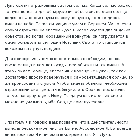
Луна светит отраженным светом солнца. Когда солнце зашло,
то луна полезна для обнаружения объектов, но если солнце
поднялось, то свет луны никому не нужен, хотя ее диск и
виден на небе. Та же ситуация с умом и Сердцем. Ум полезен
своим отраженным светом Духа и используется для видения
объектов, но когда, обращенный вовнутрь, он погружается в
самопроизвольно сияющий Источник Света, то становится
похожим на луну в полдень.
Для освещения в темноте светильник необходим, но при
свете солнца в нем нет нужды, все объекты и так видны. А
чтобы видеть солнце, светильник вообще не нужен, так как
достаточно просто повернуться к самосветящемуся солнцу. То
же происходит и с умом. Чтобы видеть объекты, необходим
отраженный свет ума, а чтобы увидеть Сердце, достаточно
только повернуть ум к Нему. Тогда ум как источник света
можно не учитывать, ибо Сердце самолучезарно.
---
...поэтому я и говорю вам: познайте, что в действительности
вы есть бесконечное, чистое Бытие, Абсолютное Я. Вы всегда
являетесь тем Я и ничем иным, кроме того Я - Духа.