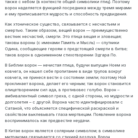
также с небом (в контексте общей символики птиц). Поэтому
ворон наделяется функцией посредника между тремя мирами
и ему приписывается мудрость и способность предвидения.
Как хтоническое существо, связывается с несчастьем и
смертью. Таким образом, вещий ворон — преимущественно
вестник несчастий, смерти. Это птица вещая и зловещая;
таковы вороны (с именами Память и Мысль) — спутники
Одина, сообщающие героям о предстоящей смерти в битве;
таков ворон в одноименном стихотворении Эдгара По.
В Библии ворон — нечистая птица, будучи выпущен Ноем из
ковчега, он нашел себе пропитание в виде трупов вокруг
ковчега, не принеся вести о состоянии земли; поэтому Ной
проклинает ворона, делает его черным; так ворон становится
олицетворением сил ада, в противовес голубю. Ворон –
амбивалентный символ греха, с одной стороны, но мудрости и
долголетия – с другой. Ворона часто идентифицировали с
Сатаной, что объясняется специфической раскраской и
свойством выклевывать глаза мертвецам. Появление ворона
воспринималось как предвестие неудачи.
В Китае ворон является солярным символом; в символике
митраизма связывается со стихией воздуха. Ворон