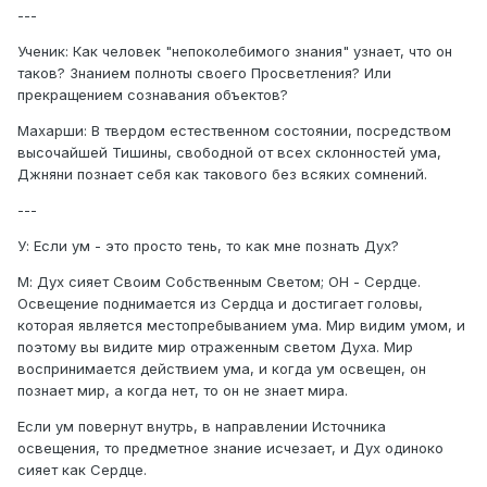
---
Ученик: Как человек "непоколебимого знания" узнает, что он
таков? Знанием полноты своего Просветления? Или
прекращением сознавания объектов?
Махарши: В твердом естественном состоянии, посредством
высочайшей Тишины, свободной от всех склонностей ума,
Джняни познает себя как такового без всяких сомнений.
---
У: Если ум - это просто тень, то как мне познать Дух?
М: Дух сияет Своим Собственным Светом; ОН - Сердце.
Освещение поднимается из Сердца и достигает головы,
которая является местопребыванием ума. Мир видим умом, и
поэтому вы видите мир отраженным светом Духа. Мир
воспринимается действием ума, и когда ум освещен, он
познает мир, а когда нет, то он не знает мира.
Если ум повернут внутрь, в направлении Источника
освещения, то предметное знание исчезает, и Дух одиноко
сияет как Сердце.