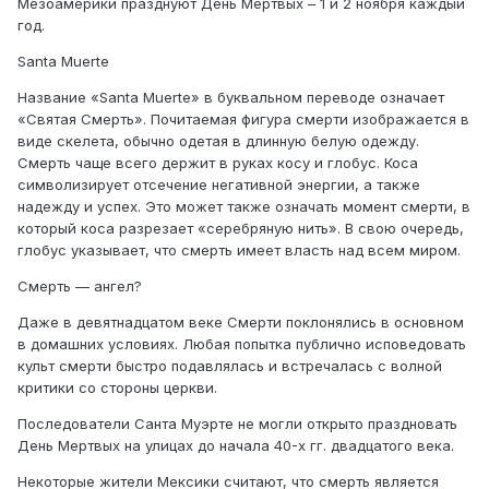
Мезоамерики празднуют День Мертвых – 1 и 2 ноября каждый
год.
Santa Muerte
Название «Santa Muerte» в буквальном переводе означает
«Святая Смерть». Почитаемая фигура смерти изображается в
виде скелета, обычно одетая в длинную белую одежду.
Смерть чаще всего держит в руках косу и глобус. Коса
символизирует отсечение негативной энергии, а также
надежду и успех. Это может также означать момент смерти, в
который коса разрезает «серебряную нить». В свою очередь,
глобус указывает, что смерть имеет власть над всем миром.
Смерть — ангел?
Даже в девятнадцатом веке Смерти поклонялись в основном
в домашних условиях. Любая попытка публично исповедовать
культ смерти быстро подавлялась и встречалась с волной
критики со стороны церкви.
Последователи Санта Муэрте не могли открыто праздновать
День Мертвых на улицах до начала 40-х гг. двадцатого века.
Некоторые жители Мексики считают, что смерть является