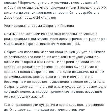
словаря? Впрочем, тут же они упоминают «естественный
отбор», не смущаясь, что от времени жизни Эмпедокла до XIX
века, когда эта так называемая теория была разработана
Дарвином, прошло 24 столетия!)
Реинкарнация словами Сократа и Платона
Самыми ревностными из западных сторонников учения о
реинкарнации были выдающиеся древнегреческие философы-
мыслители Сократ и Платон (IV–V век до н. э.).
Сократ, как известно, излагал свои концепции устно и ничего
не записывал. Его воззрения отражены в трудах учеников,
одним из которых и был Платон. Идея реинкарнации нашла
подробное развитие в сочинении Платона «Федо», где он
приводит слова Сократа о том, что душа невидима, ни с чем
не смешивается, всегда одна и та же и вечна, что она
безсмертна и не перестает существовать после смерти тела.
Сократ утверждал, что в этой жизни существо на самом деле
не узнаёт новое, а, скорее, припоминает истины, известные
ему из прошлых жизней.
Платон разделял эти суждения и последовательно развивал
их. Он утверждал, что душа заключена в темницу