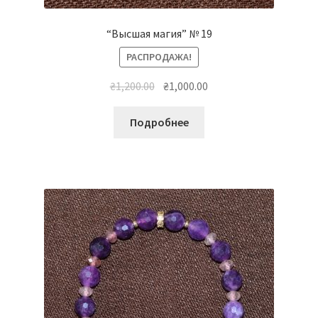
“Высшая магия” № 19
РАСПРОДАЖА!
Первоначальная
Текущая
₴
1,200.00
₴
1,000.00
цена
цена:
составляла
₴1,000.00.
Подробнее
₴1,200.00.