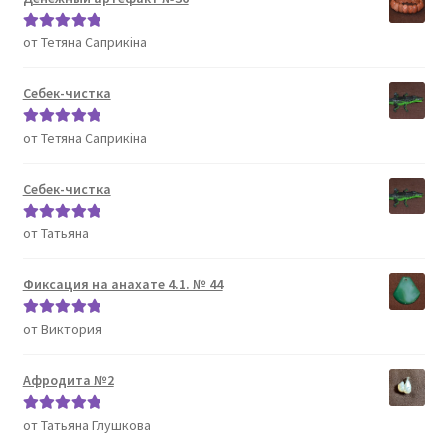
от Тетяна Саприкіна
Оценка
5
из
5
Себек-чистка
от Тетяна Саприкіна
Оценка
5
из
5
Себек-чистка
от Татьяна
Оценка
5
из
5
Фиксация на анахате 4.1. № 44
от Виктория
Оценка
5
из
5
Афродита №2
от Татьяна Глушкова
Оценка
5
из
5