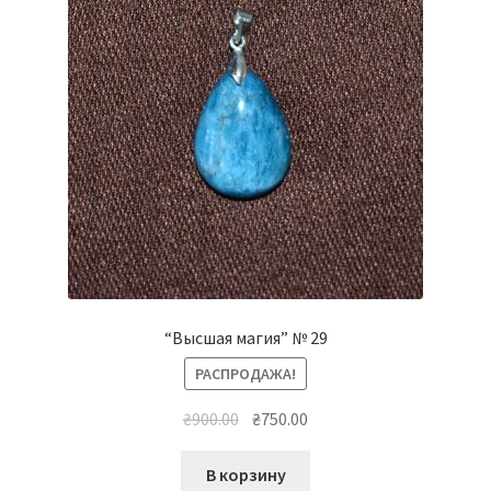
“Высшая магия” № 29
РАСПРОДАЖА!
Первоначальная
Текущая
₴
900.00
₴
750.00
цена
цена:
составляла
₴750.00.
В корзину