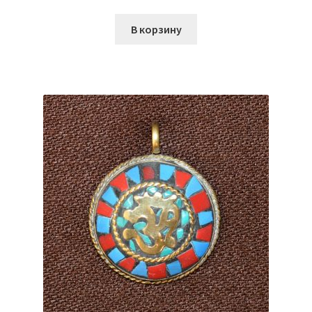
цена
цена:
составляла
₴750.00.
В корзину
₴900.00.