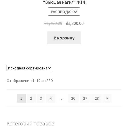
“Высшая магия” №14
РАСПРОДАЖА!
Первоначальная
Текущая
₴
1,400.00
₴
1,300.00
цена
цена:
составляла
₴1,300.00.
В корзину
₴1,400.00.
Отображение 1–12 из 330
1
2
3
4
…
26
27
28
Категории товаров