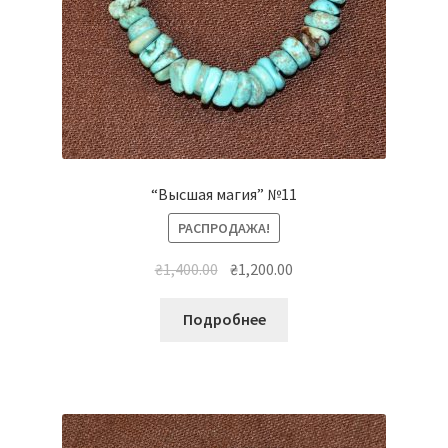
“Высшая магия” №11
РАСПРОДАЖА!
Первоначальная
Текущая
₴
1,400.00
₴
1,200.00
цена
цена:
составляла
₴1,200.00.
Подробнее
₴1,400.00.