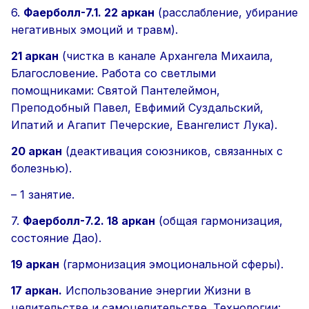
6.
Фаерболл-7.1. 22 аркан
(расслабление, убирание
негативных эмоций и травм).
21 аркан
(чистка в канале Архангела Михаила,
Благословение. Работа со светлыми
помощниками: Святой Пантелеймон,
Преподобный Павел, Евфимий Суздальский,
Ипатий и Агапит Печерские, Евангелист Лука).
20 аркан
(деактивация союзников, связанных с
болезнью).
–
1 занятие.
7.
Фаерболл-7.2.
18 аркан
(общая гармонизация,
состояние Дао).
19 аркан
(гармонизация эмоциональной сферы).
17 аркан.
Использование энергии Жизни в
целительстве и самоцелительстве. Технологии: