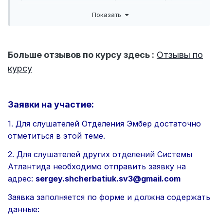
собственного здоровья и иммунитета, так и здоровья
Показать
своих близких. Среди разнообразия простых, но
действенных практик каждый может выбрать именно те,
которые подходят ему и дают наибольший результат.
Этот курс стал одним из моих самых любимых.Уверена,
Больше отзывов по курсу здесь :
Отзывы по
что все, кто его пройдет, разделят мое мнение!
курсу
Заявки на участие:
1. Для слушателей Отделения Эмбер достаточно
отметиться в этой теме.
2. Для слушателей других отделений Системы
Атлантида необходимо отправить заявку на
адрес:
sergey.shcherbatiuk.sv3@gmail.com
Заявка заполняется по форме и должна содержать
данные: