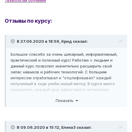
Технологии обучения
Отзывы по курсу:
В 27.06.2020 в 18:56, Крид сказал:
Большое спасибо за очень шикарный, информативный,
практический и полезный курс! Работаю с людьми и
данный курс позволил значительно расширить свой
запас навыков и рабочих технологий. С большим
интересом отрабатывал и "отшлифовывал" каждый
полученный в ходе учебы новый метод. В курсе много
конкретики, каждый урок давал много интересных
практических навыков. По завершению курса появляется
Показать
реально огромнейший запас рабочих, самодостаточных
методов, есть все что нужно для работы. Пройдя курс и
выведя на рабочий уровень предоставленные на курсе
технологии - вполне можно приступать к работе с
людьми, в курсе есть все необходимое.
В 09.06.2020 в 15:12, ЕленаЗ сказал: