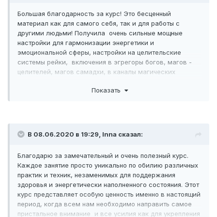
Большая благодарность за курс! Это бесценный
материал как для самого себя, так и для работы с
другими людьми! Получила очень сильные мощные
настройки для гармонизации энергетики и
эмоциональной сферы, настройки на целительские
системы рейки, включения в эгрегоры богов, магов -
целителей, магов самадхи, в каналы магических
помощников! Причем магические помощники-аватары
Показать
начинают работать автоматически, даже если не успел
еще попросить или задать запрос. Материал очень
просто и доступно изложен и объяснен, все понятно, а
главное эффективно и действенно!
В 08.06.2020 в 19:29, Inna сказал:
Благодарю за замечательный и очень полезный курс.
Каждое занятие просто уникально по обилию различных
практик и техник, незаменимых для поддержания
здоровья и энергетически наполненного состояния. Этот
курс представляет особую ценность именно в настоящий
период, когда всем нам необходимо направить самое
пристальное внимание и все усилия как для укрепления