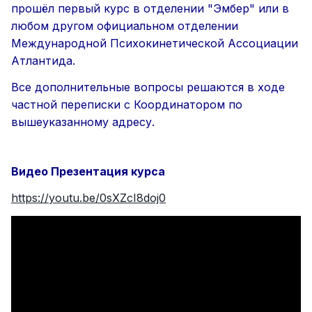
прошёл первый курс в отделении "Эмбер" или в
любом другом официальном отделении
Международной Психокинетической Ассоциации
Атлантида.
Все дополнительные вопросы решаются в ходе
частной переписки с Координатором по
вышеуказанному адресу.
Видео Презентация курса
https://youtu.be/0sXZcI8doj0