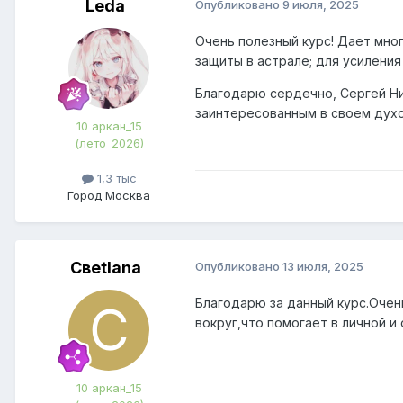
Leda
Опубликовано
9 июля, 2025
Очень полезный курс! Дает мног
защиты в астрале; для усиления
Благодарю сердечно, Сергей Ни
заинтересованным в своем духо
10 аркан_15
(лето_2026)
1,3 тыс
Город
Москва
Свetlana
Опубликовано
13 июля, 2025
Благодарю за данный курс.Очен
вокруг,что помогает в личной 
10 аркан_15