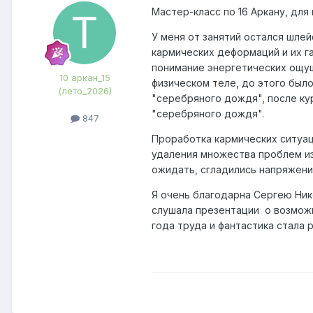
Мастер-класс по 16 Аркану, для
У меня от занятий остался шлей
кармических деформаций и их г
понимание энергетических ощущ
10 аркан_15
физическом теле, до этого было
(лето_2026)
"серебряного дождя", после к
"серебряного дождя".
847
Проработка кармических ситуац
удаления множества проблем из
ожидать, сгладились напряжени
Я очень благодарна Сергею Ник
слушала презентации о возможн
года труда и фантастика стала