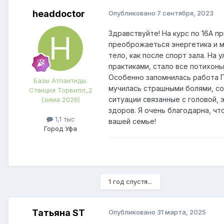
headdoctor
Опубликовано
7 сентября, 2023
Здравствуйте! На курс по 16А п
преоброжаеться энергетика и ме
тело, как после спорт зала. На
практиками, стало все потихонь
Особенно запомнилась работа По
Базы Атлантиды.
мучилась страшными болями, со
Станция Торвилл_2
ситуации связанные с головой, 
(зима 2026)
здоров. Я очень благодарна, чт
1,1 тыс
вашей семье!
Город
Уфа
1 год спустя...
Татьяна ST
Опубликовано
31 марта, 2025