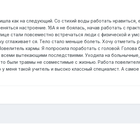
ришла как на следующий. Со стихий воды работать нравиться, 
няться настроение. 16А я не боялась, начав работать с практ
 улице стали повсеместно встречаться люди с физической и у
ку сглаживает ся. Тело стало меньше болеть. Хочу отметить 
велитель кармы. Я попросила поработать с головой. Голова б
 всеми вытекающими последствиями. Уходила на больнычные, 
это были травмы не совместимые с жизнью. Работа повелителя
о у меня такой учитель и высоко классный специалист. А самое