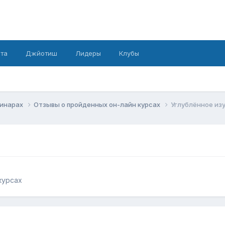
рта
Джйотиш
Лидеры
Клубы
минарах
Отзывы о пройденных он-лайн курсах
Углублённое изу
курсах