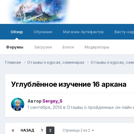
Обзор
Обучение
Магазин Артефактов
Васту-ка
Форумы
Загрузки
Блоги
Модераторы
Главная
Отзывы о курсах, семинарах
Отзывы о курсах, се
Углублённое изучение 16 аркана
Автор
Sergey_S
1 сентября, 2014
в
Отзывы о пройденных он-лайн 
НАЗАД
1
2
Страница 2 из 2