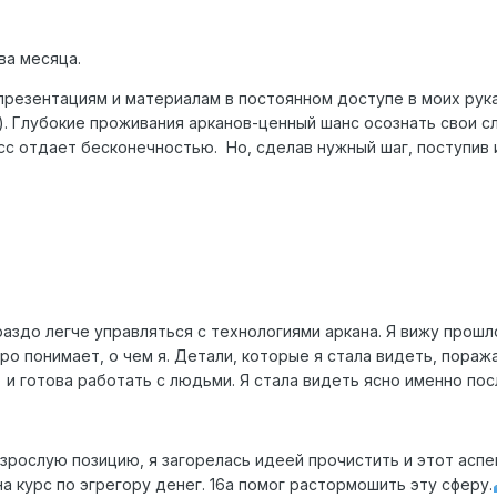
ва месяца.
резентациям и материалам в постоянном доступе в моих рука
). Глубокие проживания арканов-ценный шанс осознать свои с
 отдает бесконечностью. Но, сделав нужный шаг, поступив ин
ораздо легче управляться с технологиями аркана. Я вижу прошл
о понимает, о чем я. Детали, которые я стала видеть, пораж
 и готова работать с людьми. Я стала видеть ясно именно пос
 взрослую позицию, я загорелась идеей прочистить и этот аспе
а курс по эгрегору денег. 16а помог растормошить эту сферу.