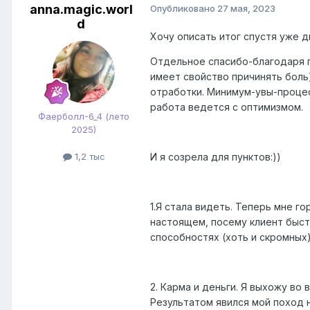
anna.magic.worl
Опубликовано
27 мая, 2023
d
Хочу описать итог спустя уже д
Отдельное спасибо-благодаря п
имеет свойство причинять боль
отработки. Минимум-увы-процесс
работа ведется с оптимизмом.
Фаерболл-6_4 (лето
2025)
И я созрела для пунктов:))
1,2 тыс
1.Я стала видеть. Теперь мне г
настоящем, посему клиент быстр
способностях (хоть и скромных)
2. Карма и деньги. Я выхожу во
Результатом явился мой поход н