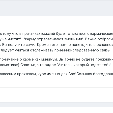
Потому что в практиках каждый будет стыкаться с кармически
у не чистят", "карму отрабатывают эмоциями". Важно отброси
ы Вы получите сами. Кроме того, важно понять, что в основн
ледует учиться отслеживать причинно-следственную связь.
понимание о карме как минимум. Вы точно не будете прежними.
комотива:) Счастье, что рядом Учитель, который ведет тебя!
классным практиком, курс именно для Вас! Большая благодарн