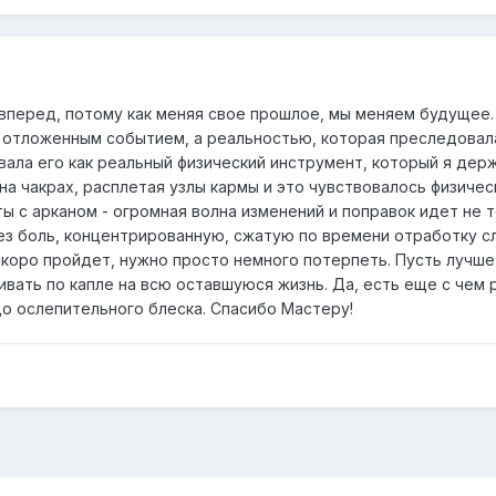
 вперед, потому как меняя свое прошлое, мы меняем будущее
 отложенным событием, а реальностью, которая преследовала
овала его как реальный физический инструмент, который я дер
на чакрах, расплетая узлы кармы и это чувствовалось физическ
 с арканом - огромная волна изменений и поправок идет не тол
ез боль, концентрированную, сжатую по времени отработку сл
 скоро пройдет, нужно просто немного потерпеть. Пусть лучше
ивать по капле на всю оставшуюся жизнь. Да, есть еще с чем 
о ослепительного блеска. Спасибо Мастеру!