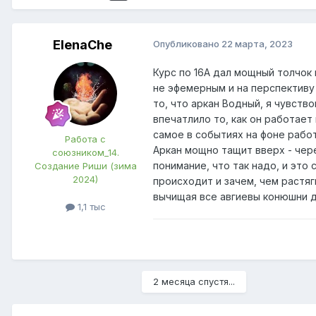
ElenaChe
Опубликовано
22 марта, 2023
Курс по 16А дал мощный толчок
не эфемерным и на перспективу
то, что аркан Водный, я чувств
впечатлило то, как он работает 
самое в событиях на фоне работы
Работа с
Аркан мощно тащит вверх - чер
союзником_14.
понимание, что так надо, и это
Создание Риши (зима
2024)
происходит и зачем, чем растяг
вычищая все авгиевы конюшни д
1,1 тыс
2 месяца спустя...