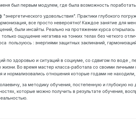
 меня был первым модулем, где была возможность поработать 
ф "энергетического удовольствия". Практики глубокого погру
армонизация, все просто невероятно! Каждое занятие для ме
ений, были инсайты. Реально на протяжении курса открылась
 только ощущение негатива на тонких телах без четкого отли
урса пользуюсь
:
энергиями защитных заклинаний, гармонизаци
ий по здоровью и ситуаций в социуме, со сдвигом по воде , 
 жизни. Во время мастер класса-работала со своими личными 
я и нормализовались отношения которые годами не находили, 
олаевичу, за методику обучения, постепенную и глубокую но 
остях, которые можно получить в результате обучения, восп
 реальностью.