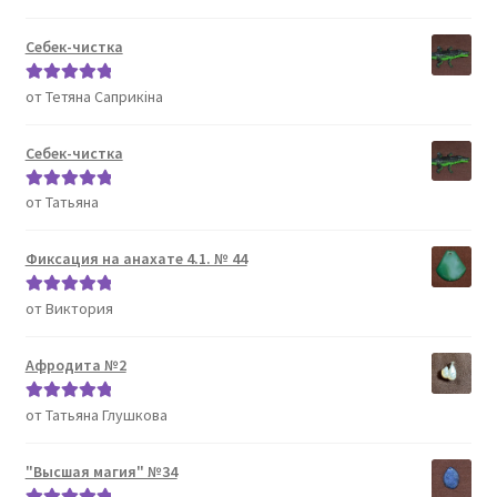
5
Себек-чистка
от Тетяна Саприкіна
Оценка
5
из
5
Себек-чистка
от Татьяна
Оценка
5
из
5
Фиксация на анахате 4.1. № 44
от Виктория
Оценка
5
из
5
Афродита №2
от Татьяна Глушкова
Оценка
5
из
5
"Высшая магия" №34