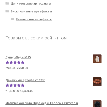
Целительские артефакты
Эксклюзивные артефакты
Египетские артефакты
Товары с высоким рейтингом
Супер-Леди №15
Первоначальная
Текущая
₴
900.00
₴
750.00
Оценка
5.00
цена
цена:
из 5
составляла
₴750.00.
Денежный артефакт №36
₴900.00.
Первоначальная
Текущая
₴
1,600.00
₴
1,400.00
Оценка
5.00
цена
цена:
из 5
составляла
₴1,400.00.
Магическая сила Пирамиды Хеопса + Ритуал в
₴1,600.00.