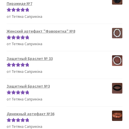
Пирамиде №7
от Тетяна Саприкіна
Оценка
5
из
5
Женский артефакт "Фаворитка" №8
от Тетяна Саприкіна
Оценка
5
из
5
Защитный Браслет № 33
от Тетяна Саприкіна
Оценка
5
из
5
Защитный Браслет №3
от Тетяна Саприкіна
Оценка
5
из
5
Денежный артефакт №36
от Тетяна Саприкіна
Оценка
5
из