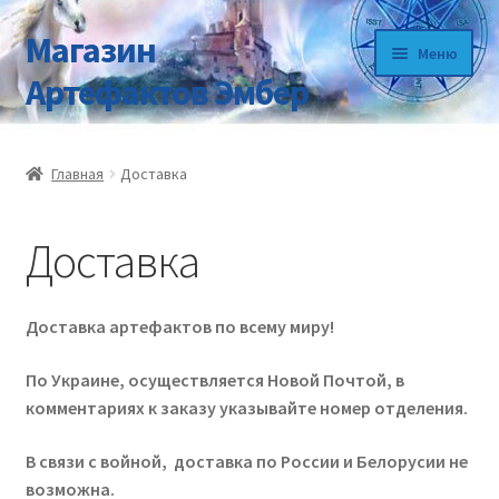
Магазин
Перейти
Перейти
Меню
к
к
Артефактов Эмбер
навигации
содержимому
Главная
Главная
Доставка
Видео про Артефакты
Доставка
Главная
Доставка
Доставка артефактов по всему миру!
Информация
По Украине, осуществляется Новой Почтой, в
комментариях к заказу указывайте номер отделения.
Как сделать заказ?
В связи с войной, доставка по России и Белорусии не
возможна.
Контакты