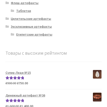
Флеш-артефакты
Таблетки
Целительские артефакты
Эксклюзивные артефакты
Египетские артефакты
Товары с высоким рейтингом
Супер-Леди №15
Первоначальная
Текущая
₴
900.00
₴
750.00
Оценка
5.00
цена
цена:
из 5
составляла
₴750.00.
Денежный артефакт №36
₴900.00.
Первоначальная
Текущая
₴
1,600.00
₴
1,400.00
Оценка
5.00