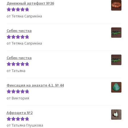
Денежный артефакт №36
от Тетяна Саприкіна
Оценка
5
из
5
Себек-чистка
от Тетяна Саприкіна
Оценка
5
из
5
Себек-чистка
от Татьяна
Оценка
5
из
5
Фиксация на анахате 4.1. № 44
от Виктория
Оценка
5
из
5
Афродита №2
от Татьяна Глушкова
Оценка
5
из