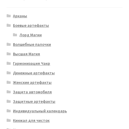
Корзина
Арканы
Боевые артефакты
Мой аккаунт
Лорд Магии
Волшебные палочки
Оплата
Высшая Магия
Отзывы
Гармонизация Чакр
Денежные артефакты
Оформление заказа
Женские артефакты
Защита автомобиля
Защитные артефакты
Индивидуальный календарь
Кинжал для чисток