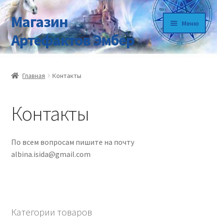
Магазин
Перейти
Перейти
Меню
к
к
Артефактов Эмбер
навигации
содержимому
Главная
Главная
Контакты
Видео про Артефакты
Контакты
Главная
Доставка
По всем вопросам пишите на почту
albina.isida@gmail.com
Информация
Как сделать заказ?
Категории товаров
Контакты