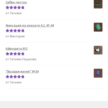
Себек-чистка
от Татьяна
Оценка
5
из
5
Фиксация на анахате 4.1. № 44
от Виктория
Оценка
5
из
5
Афродита №2
от Татьяна Глушкова
Оценка
5
из
5
"Высшая магия" №34
от Татьяна
Оценка
5
из
5