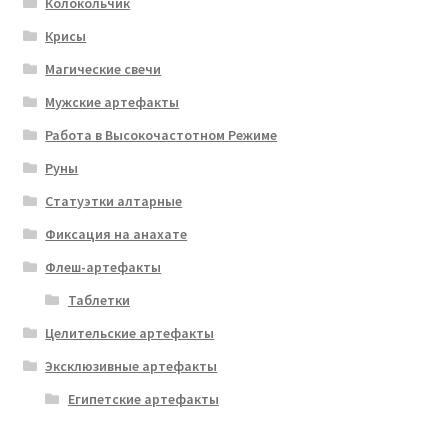
Колокольчик
Крисы
Магические свечи
Мужские артефакты
Работа в Высокочастотном Режиме
Руны
Статуэтки алтарные
Фиксация на анахате
Флеш-артефакты
Таблетки
Целительские артефакты
Эксклюзивные артефакты
Египетские артефакты