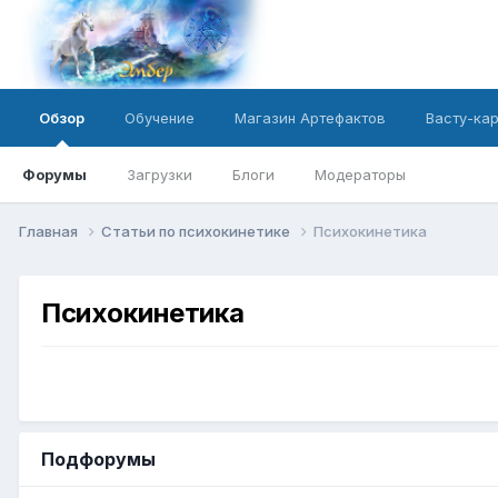
Обзор
Обучение
Магазин Артефактов
Васту-ка
Форумы
Загрузки
Блоги
Модераторы
Главная
Статьи по психокинетике
Психокинетика
Психокинетика
Подфорумы