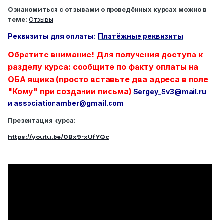
Ознакомиться с отзывами о проведённых курсах можно в
теме:
Отзывы
Реквизиты для оплаты:
Платёжные реквизиты
Обратите внимание! Для получения доступа к
разделу курса: сообщите по факту оплаты на
ОБА ящика (просто вставьте два адреса в поле
"Кому" при создании письма)
Sergey_Sv3@mail.ru
и associationamber@gmail.com
Презентация курса:
https://youtu.be/0Bx9rxUfYQc