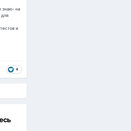
е знаю- на
 для
тестов и
4
есь