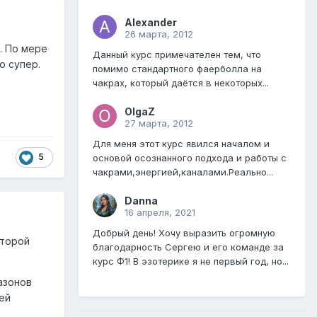
Alexander
26 марта, 2012
. По мере
Данный курс примечателен тем, что
о супер.
помимо стандартного фаерболла на
чакрах, который даётся в некоторых...
OlgaZ
27 марта, 2012
Для меня этот курс явился началом и
5
основой осознанного подхода и работы с
чакрами,энергией,каналами.Реально...
Danna
16 апреля, 2021
Добрый день! Хочу выразить огромную
оторой
благодарность Сергею и его команде за
курс Ф1! В эзотерике я не первый год, но...
азонов
ей