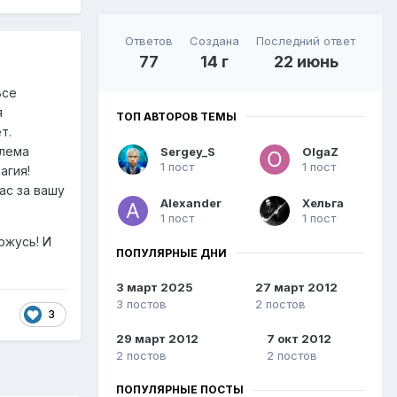
Ответов
Создана
Последний ответ
77
14 г
22 июнь
се
я
ТОП АВТОРОВ ТЕМЫ
т.
блема
Sergey_S
OlgaZ
1 пост
1 пост
агия!
ас за вашу
Alexander
Хельга
1 пост
1 пост
ржусь! И
ПОПУЛЯРНЫЕ ДНИ
3 март 2025
27 март 2012
3 постов
2 постов
3
29 март 2012
7 окт 2012
2 постов
2 постов
ПОПУЛЯРНЫЕ ПОСТЫ