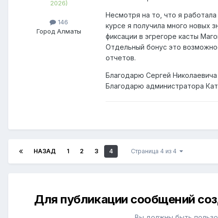
2026)
Несмотря на то, что я работала
146
курсе я получила много новых з
Город
Алматы
фиксации в эгрегоре касты Маго
Отдельный бонус это возможнос
отчетов.
Благодарю Сергей Николаевича з
Благодарю администратора Катр
НАЗАД
1
2
3
4
Страница 4 из 4
Для публикации сообщений соз
Вы должны быть пользо