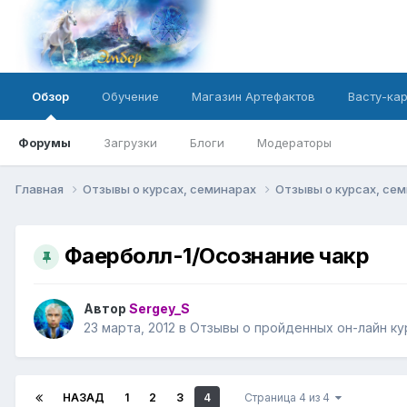
Обзор
Обучение
Магазин Артефактов
Васту-ка
Форумы
Загрузки
Блоги
Модераторы
Главная
Отзывы о курсах, семинарах
Отзывы о курсах, се
Фаерболл-1/Осознание чакр
Автор
Sergey_S
23 марта, 2012
в
Отзывы о пройденных он-лайн ку
НАЗАД
1
2
3
4
Страница 4 из 4