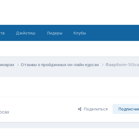
рта
Джйотиш
Лидеры
Клубы
минарах
Отзывы о пройденных он-лайн курсах
Фаерболл-1/Осо
Поделиться
Подписчи
рсах