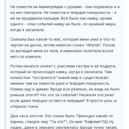
Не помогли ни манипуляции с руками - они поднялись и я
на них смотрела. Не помогла и твёрдая поверхность - я
её не продавила пальцем. Всё было как наяву, кроме
одного - этих событий наяву не было...по крайней мере,
когда я засыпала.
Сначала был какой-то маг, который меня учил и что-то
чертил на доске, потом написал слово "Alhimik". Потом
он вытащил меня из тела, я немножко полетала возле
него по комнате.
Потом начался сюжет с участием сестры и её подруги,
который не происходил наяву, когда я засыпала. Там
полностью "построился" новый мир и существовал:
именно там не помогли руки и твёрдая поверхность.
Помню иду и думаю: Вроде всё реально, но ведь не было
раньше этого!!! Что это за события? Неужели это реал
если даже твёрдое остаётся твёрдым? Я просто шла...и
открыла глаза.
Два часа опосля. Это снова было. Приходил какай-то
парень, говорю ему "Ты кто?", Он мне "Бафомет")))) Ну
ладно...даже в зеркало смотрелась (вроде точно такая),