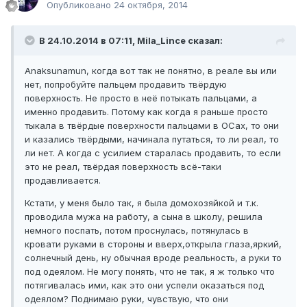
Опубликовано
24 октября, 2014
В 24.10.2014 в 07:11, Mila_Lince сказал:
Anaksunamun, когда вот так не понятно, в реале вы или
нет, попробуйте пальцем продавить твёрдую
поверхность. Не просто в неё потыкать пальцами, а
именно продавить. Потому как когда я раньше просто
тыкала в твёрдые поверхности пальцами в ОСах, то они
и казались твёрдыми, начинала путаться, то ли реал, то
ли нет. А когда с усилием старалась продавить, то если
это не реал, твёрдая поверхность всё-таки
продавливается.
Кстати, у меня было так, я была домохозяйкой и т.к.
проводила мужа на работу, а сына в школу, решила
немного поспать, потом проснулась, потянулась в
кровати руками в стороны и вверх,открыла глаза,яркий,
солнечный день, ну обычная вроде реальность, а руки то
под одеялом. Не могу понять, что не так, я ж только что
потягивалась ими, как это они успели оказаться под
одеялом? Поднимаю руки, чувствую, что они