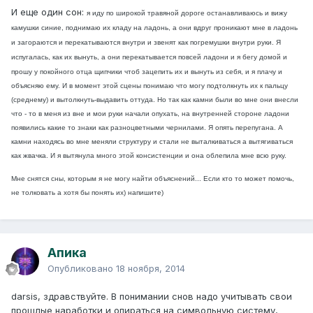
И еще один сон:
я иду по широкой травяной дороге останавливаюсь и вижу
камушки синие, поднимаю их кладу на ладонь, а они вдруг проникают мне в ладонь
и загораются и перекатываются внутри и звенят как погремушки внутри руки. Я
испугалась, как их вынуть, а они перекатывается по
всей ладони и я бегу домой и
прошу у покойного отца щипчики чтоб зацепить их и вынуть из себя, и я плачу и
объясняю ему. И в момент этой сцены понимаю что могу подтолкнуть их к пальцу
(среднему) и вытолкнуть-выдавить оттуда. Но так как камни были во мне они внесли
что - то в меня из вне и мои руки начали опухать, на внутренней стороне ладони
появились какие то знаки как разноцветными чернилами. Я опять перепугана. А
камни находясь во мне меняли структуру и стали не выталкиваться а вытягиваться
как жвачка. И я вытянула много этой консистенции и она облепила мне всю руку.
Мне снятся сны, которым я не могу найти объяснений... Если кто то может помочь,
не толковать а хотя бы понять их) напишите)
Апика
Опубликовано
18 ноября, 2014
darsis, здравствуйте. В понимании снов надо учитывать свои
прошлые наработки и опираться на символьную систему,