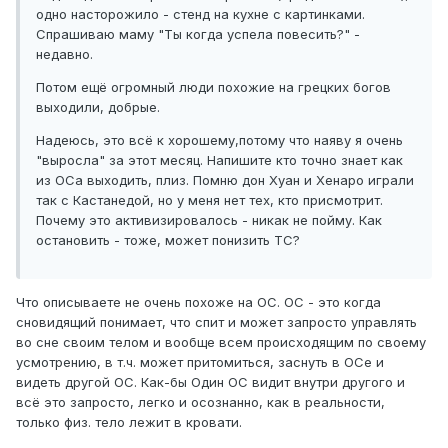
одно насторожило - стенд на кухне с картинками.
Спрашиваю маму "Ты когда успела повесить?" -
недавно.
Потом ещё огромный люди похожие на грецких богов
выходили, добрые.
Надеюсь, это всё к хорошему,потому что наяву я очень
"выросла" за этот месяц. Напишите кто точно знает как
из ОСа выходить, плиз. Помню дон Хуан и Хенаро играли
так с Кастанедой, но у меня нет тех, кто присмотрит.
Почему это активизировалось - никак не пойму. Как
остановить - тоже, может понизить ТС?
Что описываете не очень похоже на ОС. ОС - это когда
сновидящий понимает, что спит и может запросто управлять
во сне своим телом и вообще всем происходящим по своему
усмотрению, в т.ч. может притомиться, заснуть в ОСе и
видеть другой ОС. Как-бы Один ОС видит внутри другого и
всё это запросто, легко и осознанно, как в реальности,
только физ. тело лежит в кровати.