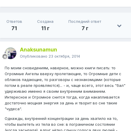
Ответов
Создана
Последний ответ
71
11 г
7 г
Anaksunamun
Опубликовано
23 октября, 2014
По моим сновидениям, наверное, можно книги писать: то
Огромные Ангелы вверху пролетающие, то Огромные дети с
облаков падающие, то разговоры с незнакомцами (которые
потом в реале проявляются)... - и, чаще всего, этот весь "бал"
удерживаю именно я своим внутренним вниманием.
Интересное и Огромное снится тогда, когда накапливается
достаточно мощная энергия за день и творит во сне такие
"чудеса".
Однажды, внутренней концентрации за день хватило на то,
чтобы вылететь из тела во сне: в пограничном состоянии
(когда засыпала), вдруг чётко слышу голоса двух людей -