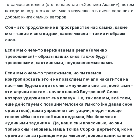
то самостоятельно (кто-то называет «Хроники Акаши»), потом
находила подтверждения мною изученного в очень хороших и
добрых книгах умных авторов.
Сон – это продолжение в пространстве нас самих, какие
мы – такие и сны видим, какие мысли – такие и образы
снов.
Если мы о чём-то переживаем в реале (именно
тревожимся) – образы наших снов также будут
тревожными, хаотичными, неуправляемые нами.
Если мы о чём-то тревожимся, но пытаемся
контролировать это и не позволяем печали накатится на
нас – мы будем видеть сны с «пучками света», полётами –
эти «пучки света» - начало нашей Внутренней Силы,
которая удерживает «на плаву». Но, так как мы, всё таки,
ещё действуем с позиции Человека Умного (не давая себе
сдаваться), нами управляют ситуации, люди – проще
говоря «Мы на это всё кино ведемся, Мы боремся с
«данными задачи»». Да, наши сны красочные, но они
только сны Человека. Наша Точка Сборки дёргается, но не
сдвигается за границы мира мыслей, кокона напичканного