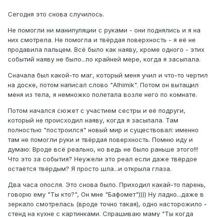
Сегодня это снова случилось.
Не помогли ни манипуляции с руками - они поднялись и я на
них смотрела. Не помогла и твёрдая поверхность - я её не
продавила пальцем. Всё было как наяву, кроме одного - этих
событий наяву не было...по крайней мере, когда я засыпала.
Сначала был какой-то маг, который меня учил и что-то чертил
на доске, потом написал слово "Alhimik". Потом он вытащил
меня из тела, я немножко полетала возле него по комнате.
Потом начался сюжет с участием сестры и её подруги,
который не происходил наяву, когда я засыпала. Там
полностью "построился" новый мир и существовал: именно
там не помогли руки и твёрдая поверхность. Помню иду и
думаю: Вроде всё реально, но ведь не было раньше этого!!!
Что это за события? Неужели это реал если даже твёрдое
остаётся твёрдым? Я просто шла...и открыла глаза.
Два часа опосля. Это снова было. Приходил какай-то парень,
говорю ему "Ты кто?", Он мне "Бафомет")))) Ну ладно...даже в
зеркало смотрелась (вроде точно такая), одно насторожило -
стенд на кухне с картинками. Спрашиваю маму "Ты когда