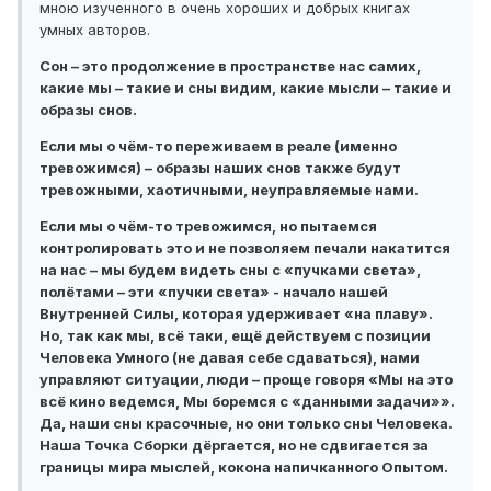
мною изученного в очень хороших и добрых книгах
умных авторов.
Сон – это продолжение в пространстве нас самих,
какие мы – такие и сны видим, какие мысли – такие и
образы снов.
Если мы о чём-то переживаем в реале (именно
тревожимся) – образы наших снов также будут
тревожными, хаотичными, неуправляемые нами.
Если мы о чём-то тревожимся, но пытаемся
контролировать это и не позволяем печали накатится
на нас – мы будем видеть сны с «пучками света»,
полётами – эти «пучки света» - начало нашей
Внутренней Силы, которая удерживает «на плаву».
Но, так как мы, всё таки, ещё действуем с позиции
Человека Умного (не давая себе сдаваться), нами
управляют ситуации, люди – проще говоря «Мы на это
всё кино ведемся, Мы боремся с «данными задачи»».
Да, наши сны красочные, но они только сны Человека.
Наша Точка Сборки дёргается, но не сдвигается за
границы мира мыслей, кокона напичканного Опытом.