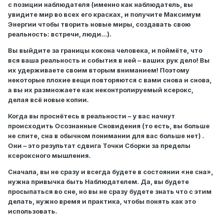
с позиции наблюдателя (именно как наблюдатель, вы
увидите мир во всех его красках, и получите Максимум
Энергии чтобы творить новые миры, создавать свою
реальность: встречи, люди…).
Вы выйдите за границы кокона человека, и поймёте, что
вся ваша реальность и события в ней – ваших рук дело! Вы
их удерживаете своим вторым вниманием! Поэтому
некоторые плохие вещи повторяются с вами снова и снова,
а вы их размножаете как неконтролируемый ксерокс,
делая всё новые копии.
Когда вы проснётесь в реальности – у вас начнут
происходить Осознанные Сновидения (то есть, вы больше
не спите, сна в обычном понимании для вас больше нет) .
Они – это результат сдвига Точки Сборки за пределы
ксероксного мышления.
Сначала, вы не сразу и всегда будете в состоянии «не сна»,
нужна привычка быть Наблюдателем. Да, вы будете
просыпаться во сне, но вы не сразу будете знать что с этим
делать, нужно время и практика, чтобы понять как это
использовать.