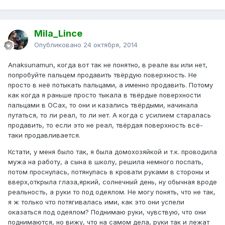
Mila_Lince
Опубликовано
24 октября, 2014
Anaksunamun, когда вот так не понятно, в реале вы или нет,
попробуйте пальцем продавить твёрдую поверхность. Не
просто в неё потыкать пальцами, а именно продавить. Потому
как когда я раньше просто тыкала в твёрдые поверхности
пальцами в ОСах, то они и казались твёрдыми, начинала
путаться, то ли реал, то ли нет. А когда с усилием старалась
продавить, то если это не реал, твёрдая поверхность всё-
таки продавливается.
Кстати, у меня было так, я была домохозяйкой и т.к. проводила
мужа на работу, а сына в школу, решила немного поспать,
потом проснулась, потянулась в кровати руками в стороны и
вверх,открыла глаза,яркий, солнечный день, ну обычная вроде
реальность, а руки то под одеялом. Не могу понять, что не так,
я ж только что потягивалась ими, как это они успели
оказаться под одеялом? Поднимаю руки, чувствую, что они
поднимаются, но вижу, что на самом дела, руки так и лежат