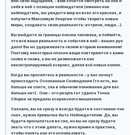
или свои ощущения, - вам хочется смотреть на неё и
себя в ней с позиции наблюдателя (именно как
наблюдатель, вы увидите мир во всех его красках, и
получите Максимум Энергии чтобы творить новые
миры, создавать свою реальность: встречи, люди…).
Вы выйдите за границы кокона человека, и поймёте,
что вся ваша реальность и события в ней – ваших рук
дело! Вы их удерживаете своим вторым вниманием!
Поэтому некоторые плохие вещи повторяются с вами
снова и снова, а вы их размножаете как
неконтролируемый ксерокс, делая всё новые копии.
Когда вы проснётесь в реальности – у вас начнут
происходить Осознанные Сновидения (то есть, вы
больше не спите, сна в обычном понимании для вас
больше нет) . Они – это результат сдвига Точки
Сборки за пределы ксероксного мышления.
Сначала, вы не сразу и всегда будете в состоянии «не
сна», нужна привычка быть Наблюдателем. Да, вы
будете просыпаться во сне, но вы не сразу будете
знать что с этим делать, нужно время и практика,
чтобы понять как это использовать.