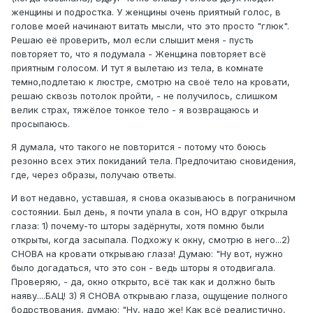
женщины и подростка. У женщины очень приятный голос, в
голове моей начинают витать мысли, что это просто "глюк".
Решаю её проверить, мол если слышит меня - пусть
повторяет то, что я подумала - Женщина повторяет всё
приятным голосом. И тут я вылетаю из тела, в комнате
темно,подлетаю к люстре, смотрю на своё тело на кровати,
решаю сквозь потолок пройти, - не получилось, слишком
велик страх, тяжёлое тонкое тело - я возвращаюсь и
просыпаюсь.
Я думала, что такого не повторится - потому что боюсь
резонно всех этих покиданий тела. Предпочитаю сновидения,
где, через образы, получаю ответы.
И вот недавно, уставшая, я снова оказываюсь в пограничном
состоянии. Был день, я почти упала в сон, НО вдруг открыла
глаза: 1) почему-то шторы задёрнуты, хотя помню были
открыты, когда засыпала. Подхожу к окну, смотрю в него...2)
СНОВА на кровати открываю глаза! Думаю: "Ну вот, нужно
было догадаться, что это сон - ведь шторы я отодвигала.
Проверяю, - да, окно открыто, всё так как и должно быть
наяву....БАЦ! 3) Я СНОВА открываю глаза, ощущение полного
бодрствования, думаю: "Ну, надо же! Как всё реалистично,