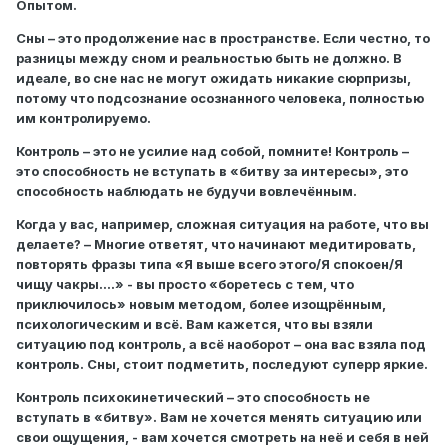
Опытом.
Сны – это продолжение нас в пространстве. Если честно, то
разницы между сном и реальностью быть не должно. В
идеале, во сне нас не могут ожидать никакие сюрпризы,
потому что подсознание осознанного человека, полностью
им контролируемо.
Контроль – это не усилие над собой, помните! Контроль –
это способность не вступать в «битву за интересы», это
способность наблюдать не будучи вовлечённым.
Когда у вас, например, сложная ситуация на работе, что вы
делаете? – Многие ответят, что начинают медитировать,
повторять фразы типа «Я выше всего этого/Я спокоен/Я
чищу чакры….» - вы просто «боретесь с тем, что
приключилось» новым методом, более изощрённым,
психологическим и всё. Вам кажется, что вы взяли
ситуацию под контроль, а всё наоборот – она вас взяла под
контроль. Сны, стоит подметить, последуют суперр яркие.
Контроль психокинетический – это способность не
вступать в «битву». Вам не хочется менять ситуацию или
свои ощущения, - вам хочется смотреть на неё и себя в ней