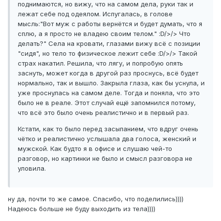
поднимаются, но вижу, что на самом дела, руки так и
лежат себе под одеялом. Испугалась, в голове
мысль:"Вот муж с работы вернётся и будет думать, что я
сплю, а я просто не владею своим телом." :D/>/> Что
делать?" Села на кровати, глазами вижу всё с позиции
"сидя", но тело то физическое лежит себе :D/>/> Такой
страх накатил. Решила, что лягу, и попробую опять
заснуть, может когда в другой раз проснусь, всё будет
нормально, так и вышло. Закрыла глаза, как бы уснула, и
уже проснулась на самом деле. Тогда и поняла, что это
было не в реале. Этот случай ещё запомнился потому,
что всё это было очень реалистично и в первый раз.
Кстати, как то было перед засыпанием, что вдруг очень
чётко и реалистично услышала два голоса, женский и
мужской. Как будто я в офисе и слушаю чей-то
разговор, но картинки не было и смысл разговора не
уловила.
ну да, почти то же самое. Спасибо, что поделились))))
Надеюсь больше не буду выходить из тела))))