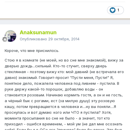
1
Anaksunamun
Опубликовано
29 октября, 2014
Короче, что мне приснилось.
Стою я в комнате (не моей, но во сне мне знакомой), вижу за
дверью дождь...сильный. Кто-то стучит, сверху дверь
стеклянная - поэтому вижу кто: мой давний (не встречала его
давно) знакомый. Говорит-просит "Пусти меня, Пусти!" Я,
понятное дело, пожалела человека под ливнем - пустила. В
руке держу какой-то порошок, добавляю воды - он
становится розовым. Начинаю кормить гостя, а он и не гость,
а чёрный бык с рогами, ест (за милую душу) эту розовую
кашу, потом превращается в человека и....ну вы поняли....Я
проснулась и вот думаю: кого или ЧТО я пустила? Хотя,
момента просыпания во сне не было - а значит, тот кто
приходил - ошибся временем, - мой ум (не дал мне осознать
себя). Если бы я в ОСе его "приняла" было бы плохо. Это был