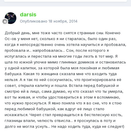
darsis
Опубликовано
18 ноября, 2014
Добрый день, мне тоже часто снятся странные сны. Конечно
Ос-ов у меня нет, сколько я ни старалась, было один раз,
когда я непосредственно очень хотела научиться и пробовала,
пробовала и... напробовалась... Сон, после которого я
испугалась и перестала на многие годы лезть в тот мир. Я
шла по южной улочке мимо глиняных домиков и остановилась
у одной калитки, за которой была моя покойная и любимая
бабушка. Какая то женщина сказала мне что входить туда
нельзя. А я так по ней соскучилась, что проигнорировала её
совет, открыла калитку и пошла. Встала перед бабушкой и
смотрю ей в лицо, сама думаю, ну кто сказал что ты умерла,
вот ты живая, и чтобы удостовериться в этом я вспоминаю,
что нужно проснуться. Я явно поняла что я во сне, что я стою
перед любимой бабушкой, как вдруг её лицо стало
искажаться. Череп стал превращаться в бестелесную кость,
глазницы впали, челюсть отвисла... я проснулась в поту и
долго не могла уснуть... Не надо ходить туда, куда не следует)